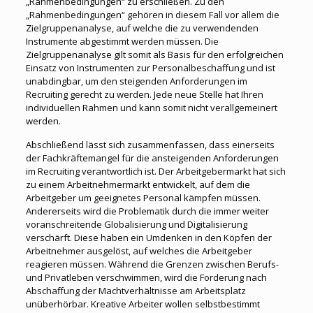
„Rahmenbedingungen“ zu erschließen. Zu den
„Rahmenbedingungen“ gehören in diesem Fall vor allem die
Zielgruppenanalyse, auf welche die zu verwendenden
Instrumente abgestimmt werden müssen. Die
Zielgruppenanalyse gilt somit als Basis für den erfolgreichen
Einsatz von Instrumenten zur Personalbeschaffung und ist
unabdingbar, um den steigenden Anforderungen im
Recruiting gerecht zu werden. Jede neue Stelle hat Ihren
individuellen Rahmen und kann somit nicht verallgemeinert
werden.
Abschließend lässt sich zusammenfassen, dass einerseits
der Fachkräftemangel für die ansteigenden Anforderungen
im Recruiting verantwortlich ist. Der Arbeitgebermarkt hat sich
zu einem Arbeitnehmermarkt entwickelt, auf dem die
Arbeitgeber um geeignetes Personal kämpfen müssen.
Andererseits wird die Problematik durch die immer weiter
voranschreitende Globalisierung und Digitalisierung
verschärft. Diese haben ein Umdenken in den Köpfen der
Arbeitnehmer ausgelöst, auf welches die Arbeitgeber
reagieren müssen. Während die Grenzen zwischen Berufs-
und Privatleben verschwimmen, wird die Forderung nach
Abschaffung der Machtverhältnisse am Arbeitsplatz
unüberhörbar. Kreative Arbeiter wollen selbstbestimmt