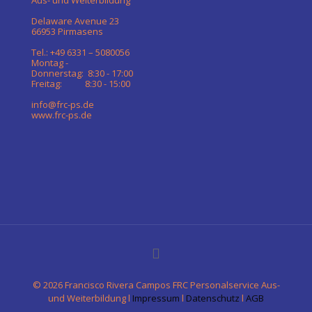
Aus- und Weiterbildung
Delaware Avenue 23
66953 Pirmasens
Tel.: +49 6331 – 5080056
Montag -
Donnerstag: 8:30 - 17:00
Freitag: 8:30 - 15:00
info@frc-ps.de
www.frc-ps.de
©
2026 Francisco Rivera Campos FRC Personalservice Aus-
und Weiterbildung l
Impressum
l
Datenschutz
l
AGB