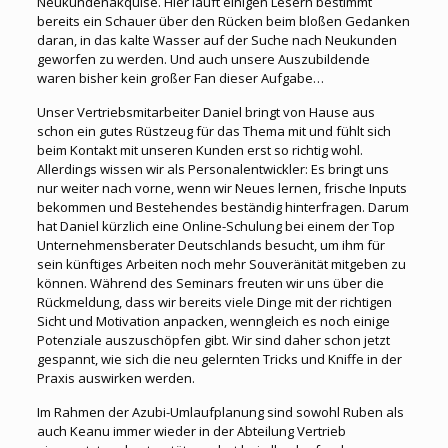
Neukundenakquise. Hier läuft einigen Lesern bestimmt
bereits ein Schauer über den Rücken beim bloßen Gedanken
daran, in das kalte Wasser auf der Suche nach Neukunden
geworfen zu werden. Und auch unsere Auszubildende
waren bisher kein großer Fan dieser Aufgabe…
Unser Vertriebsmitarbeiter Daniel bringt von Hause aus
schon ein gutes Rüstzeug für das Thema mit und fühlt sich
beim Kontakt mit unseren Kunden erst so richtig wohl.
Allerdings wissen wir als Personalentwickler: Es bringt uns
nur weiter nach vorne, wenn wir Neues lernen, frische Inputs
bekommen und Bestehendes beständig hinterfragen. Darum
hat Daniel kürzlich eine Online-Schulung bei einem der Top
Unternehmensberater Deutschlands besucht, um ihm für
sein künftiges Arbeiten noch mehr Souveränität mitgeben zu
können. Während des Seminars freuten wir uns über die
Rückmeldung, dass wir bereits viele Dinge mit der richtigen
Sicht und Motivation anpacken, wenngleich es noch einige
Potenziale auszuschöpfen gibt. Wir sind daher schon jetzt
gespannt, wie sich die neu gelernten Tricks und Kniffe in der
Praxis auswirken werden.
Im Rahmen der Azubi-Umlaufplanung sind sowohl Ruben als
auch Keanu immer wieder in der Abteilung Vertrieb