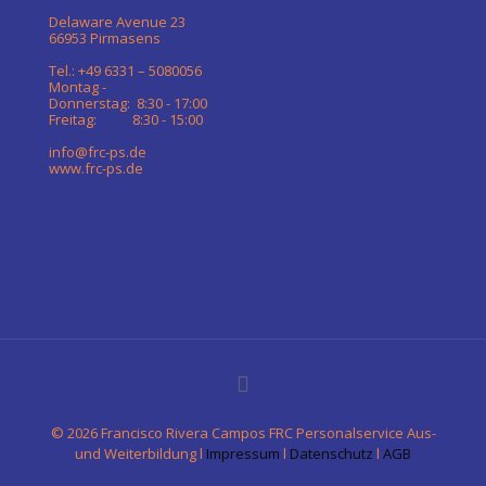
Delaware Avenue 23
66953 Pirmasens
Tel.: +49 6331 – 5080056
Montag -
Donnerstag: 8:30 - 17:00
Freitag: 8:30 - 15:00
info@frc-ps.de
www.frc-ps.de
©
2026 Francisco Rivera Campos FRC Personalservice Aus-
und Weiterbildung l
Impressum
l
Datenschutz
l
AGB