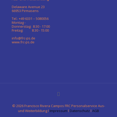
Delaware Avenue 23
66953 Pirmasens
Tel.: +49 6331 – 5080056
Montag -
Donnerstag: 8:30 - 17:00
Freitag: 8:30 - 15:00
info@frc-ps.de
www.frc-ps.de
©
2026 Francisco Rivera Campos FRC Personalservice Aus-
und Weiterbildung l
Impressum
l
Datenschutz
l
AGB