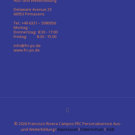
Aus- und Weiterbildung
Delaware Avenue 23
66953 Pirmasens
Tel.: +49 6331 – 5080056
Montag -
Donnerstag: 8:30 - 17:00
Freitag: 8:30 - 15:00
info@frc-ps.de
www.frc-ps.de
©
2026 Francisco Rivera Campos FRC Personalservice Aus-
und Weiterbildung l
Impressum
l
Datenschutz
l
AGB