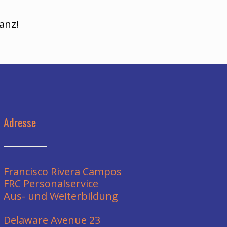
anz!
Adresse
Francisco Rivera Campos
FRC Personalservice
Aus- und Weiterbildung
Delaware Avenue 23