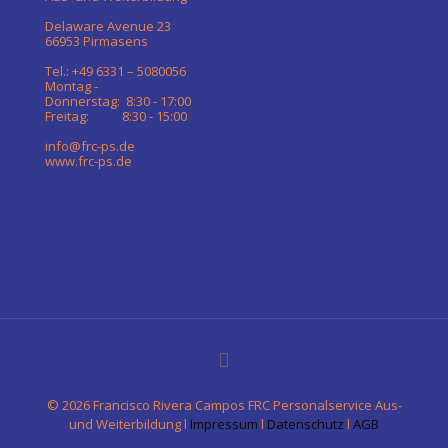
Delaware Avenue 23
66953 Pirmasens
Tel.: +49 6331 – 5080056
Montag -
Donnerstag: 8:30 - 17:00
Freitag: 8:30 - 15:00
info@frc-ps.de
www.frc-ps.de
©
2026 Francisco Rivera Campos FRC Personalservice Aus-
und Weiterbildung l
Impressum
l
Datenschutz
l
AGB